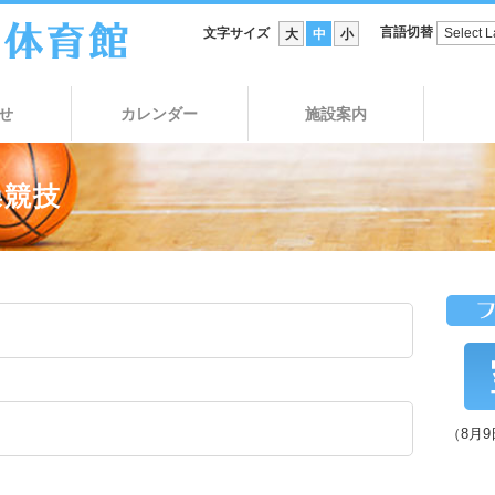
言語切替
文字サイズ
大
中
小
せ
カレンダー
施設案内
操競技
（8月9