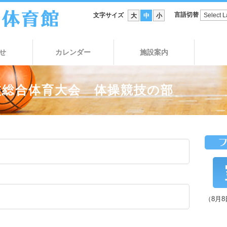
言語切替
文字サイズ
大
中
小
せ
カレンダー
施設案内
校総合体育大会 体操競技の部
（8月8