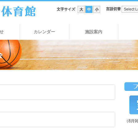
言語切替
文字サイズ
大
中
小
せ
カレンダー
施設案内
会
（8月9